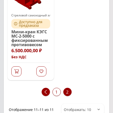
Стреловой самоходный электрогидравлический Мини кран КЭГС М
Доступно для
предзаказа
Мини-кран КЭГС
МС-2-5000 с
фиксированным
противовесом
6.500.000,00
₽
[caption
id="attachment_870"
Без НДС
align="alignnone"
width="265"]
1
2
Развернуть
Цены:
Отображение 11–11 из 11